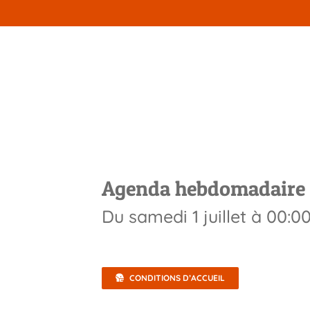
Passer
au
contenu
Pause estivale : le
er
le 1
septembre 
Agenda hebdomadaire 
Du
samedi 1 juillet
à
00:0
CONDITIONS D’ACCUEIL