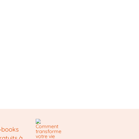
‑books
ratuits à