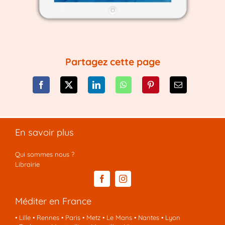
Partagez cette page
En savoir plus
Qui sommes nous ?
Librairie
Méditer en France
•
Lille
•
Rennes
•
Paris
•
Metz
•
Le Mans
•
Nantes
•
Lyon