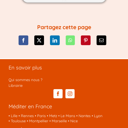
Partagez cette page
En savoir plus
Qui sommes nous ?
Librairie
Méditer en France
•
Lille
•
Rennes
•
Paris
•
Metz
•
Le Mans
•
Nantes
•
Lyon
•
Toulouse
•
Montpellier
•
Marseille
•
Nice