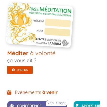
Méditer
à volonté
ça vous dit ?
D’INFOS
Evènements
à venir
ven 4 sept
CONFÉRENCE
APRÈS-MIDI