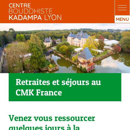
Passer
au
contenu
Retraites et séjours au
CMK France
Venez vous ressourcer
quelques jours à la