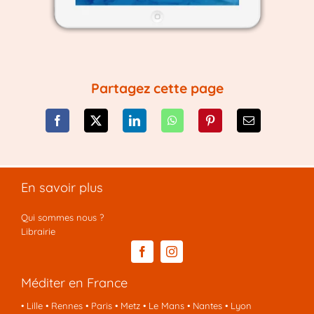
Partagez cette page
En savoir plus
Qui sommes nous ?
Librairie
Méditer en France
•
Lille
•
Rennes
•
Paris
•
Metz
•
Le Mans
•
Nantes
•
Lyon