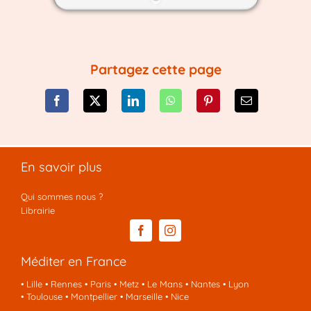
Partagez cette page
En savoir plus
Qui sommes nous ?
Librairie
Méditer en France
•
Lille
•
Rennes
•
Paris
•
Metz
•
Le Mans
•
Nantes
•
Lyon
•
Toulouse
•
Montpellier
•
Marseille
•
Nice