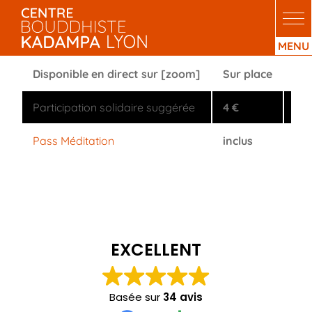
Passer
au
contenu
Disponible en direct sur [zoom]
Sur place
[z
Participation solidaire suggérée
4 €
non
Pass Méditation
inclus
inc
EXCELLENT
Basée sur
34 avis