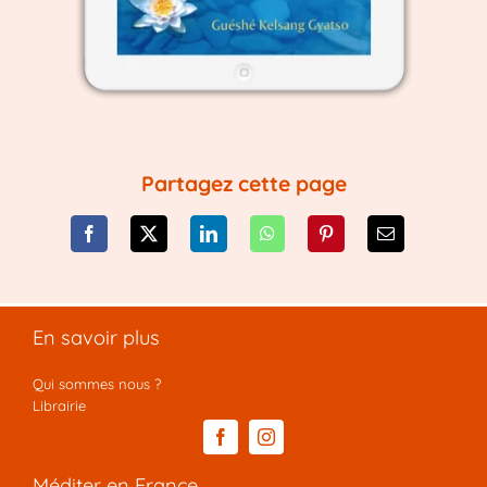
Partagez cette page
En savoir plus
Qui sommes nous ?
Librairie
Méditer en France