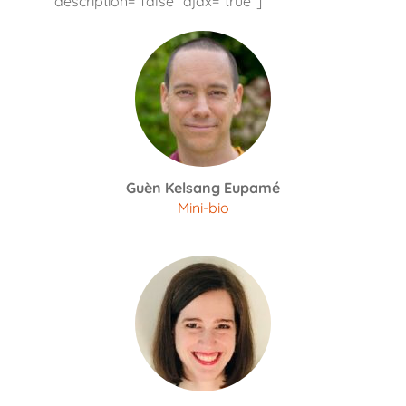
description=“false” ajax=“true”]
Guèn Kelsang Eupamé
Mini-bio