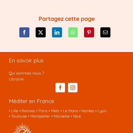
Partagez cette page
En savoir plus
Qui sommes nous ?
Librairie
Méditer en France
•
Lille
•
Rennes
•
Paris
•
Metz
•
Le Mans
•
Nantes
•
Lyon
•
Toulouse
•
Montpellier
•
Marseille
•
Nice