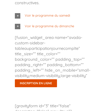
constructives.
Voir le programme du samedi
Voir le programme du dimanche
[fusion_widget_area name=“avada-
custom-sidebar-
tableauparticipationjournecomplte”
title_size=”” title_color=””
background_color=”” padding_top=””
padding_right=”” padding_bottom=””
padding_left=”” hide_on_mobile=“small-
visibility,medium-visibility,large-visibility”
class=”” id=”” /]
INSCRIPTION EN LIGNE
[gravityform id=“3” title=“false”