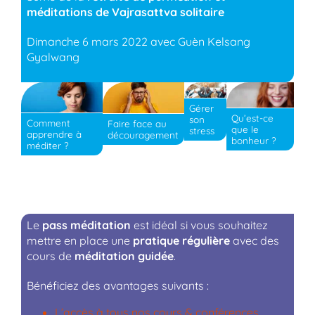
méditations de Vajrasattva solitaire
Dimanche 6 mars 2022 avec Guèn Kelsang
Gyalwang
Gérer
Qu’est-ce
son
Comment
Faire face au
que le
stress
apprendre à
découragement
bonheur ?
méditer ?
Le
pass méditation
est idéal si vous souhaitez
mettre en place une
pratique régulière
avec des
cours de
méditation guidée
.
Bénéficiez des avantages suivants :
L’accès à tous nos cours & conférences