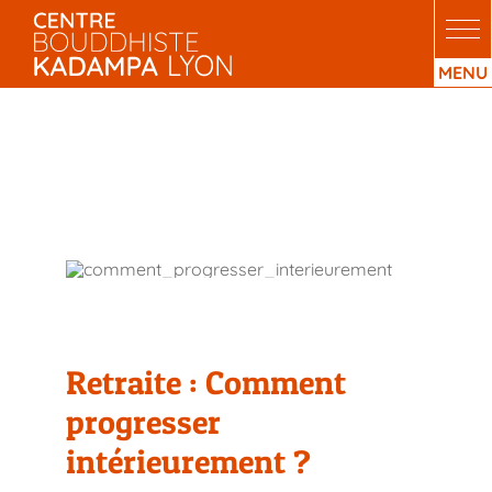
Passer
au
contenu
Retraite : Comment
progresser
intérieurement ?
Retraite : Comment
progresser
intérieurement ?