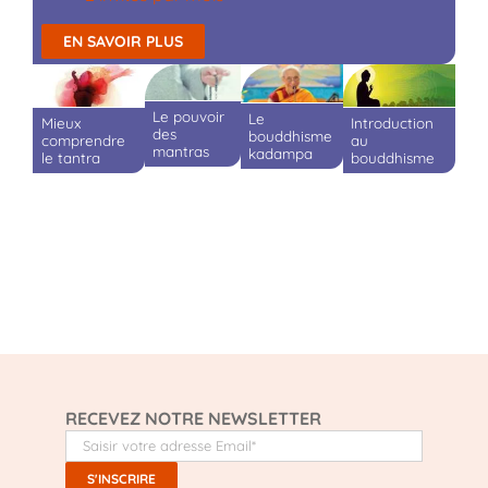
EN SAVOIR PLUS
Le pouvoir
Le
Mieux
Introduction
des
bouddhisme
comprendre
au
mantras
kadampa
le tantra
bouddhisme
RECEVEZ NOTRE NEWSLETTER