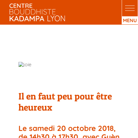
Passer
au
contenu
Il en faut peu pour être
heureux
Il en faut peu pour être
heureux
Le samedi 20 octobre 2018,
de 14h30 à 17h30, avec Guèn