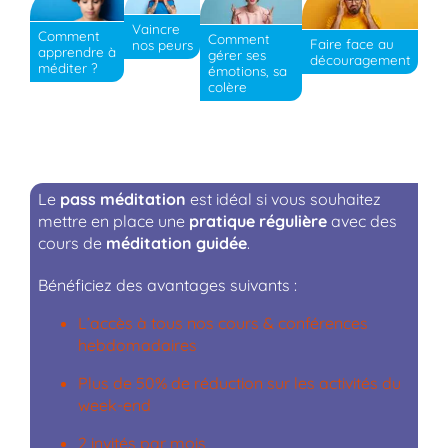
Vaincre
Comment
Comment
Faire face au
nos peurs
apprendre à
gérer ses
découragement
méditer ?
émotions, sa
colère
Le
pass méditation
est idéal si vous souhaitez
mettre en place une
pratique régulière
avec des
cours de
méditation guidée
.
Bénéficiez des avantages suivants :
L’accès à tous nos cours & conférences
hebdomadaires
Plus de 50% de réduction sur les activités du
week-end
2 invités par mois