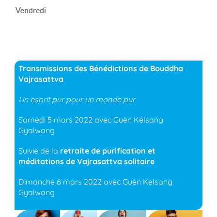
Vendredi
Transmissions des Bénédictions de Bouddha
Vajrasattva
Un esprit pur pour un monde pur
Samedi 5 mars 2022 avec Guèn Kelsang
Gyalwang
Suivie de la
retraite de purification et
méditations de Vajrasattva solitaire
Dimanche 6 mars 2022 avec Guèn Kelsang
Gyalwang