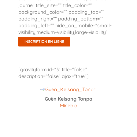
journe” title_size=”” title_color=””
background_color=”” padding_top=””
padding_right=”” padding_bottom=””
padding_left=”” hide_on_mobile=“small-
visibility,medium-visibility,large-visibility”
class=”” id=”” /]
INSCRIPTION EN LIGNE
[gravityform id=“3” title=“false”
description=“false” ajax=“true”]
Guèn Kelsang Tonpa
Mini-bio