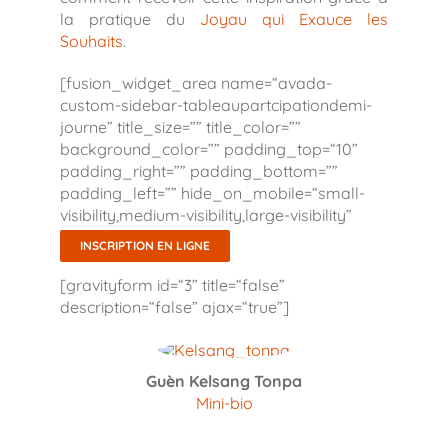
la pratique du
Joyau qui Exauce les
Souhaits
.
[fusion_widget_area name=“avada-
custom-sidebar-tableaupartcipationdemi-
journe” title_size=”” title_color=””
background_color=”” padding_top=“10”
padding_right=”” padding_bottom=””
padding_left=”” hide_on_mobile=“small-
visibility,medium-visibility,large-visibility”
class=”” id=”” /]
INSCRIPTION EN LIGNE
[gravityform id=“3” title=“false”
description=“false” ajax=“true”]
Guèn Kelsang Tonpa
Mini-bio