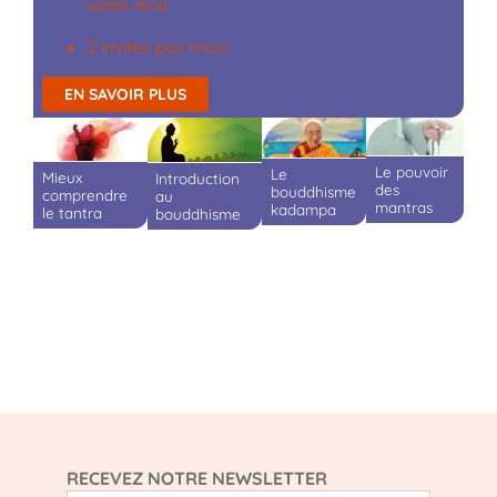
week-end
2 invités par mois
EN SAVOIR PLUS
Le pouvoir
Le
Mieux
Introduction
des
bouddhisme
comprendre
au
mantras
kadampa
le tantra
bouddhisme
RECEVEZ NOTRE NEWSLETTER