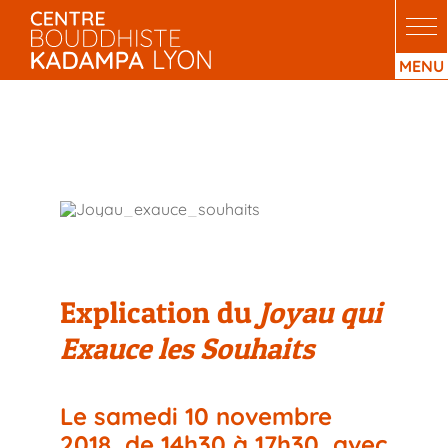
Passer
au
contenu
Explication du Joyau qui
Exauce les Souhaits
Explication du
Joyau qui
Exauce les Souhaits
Le samedi 10 novembre
2018, de 14h30 à 17h30, avec