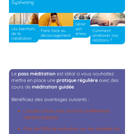
Gyalwang
Gérer
son
Les bienfaits
Faire face au
Comment
stress
de la
découragement
améliorer nos
méditation
relations ?
Le
pass méditation
est idéal si vous souhaitez
mettre en place une
pratique régulière
avec des
cours de
méditation guidée
.
Bénéficiez des avantages suivants :
L’accès à tous nos cours & conférences
hebdomadaires
Plus de 50% de réduction sur les activités du