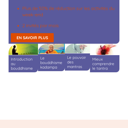
Plus de 50% de réduction sur les activités du
week-end
2 invités par mois
EN SAVOIR PLUS
Le pouvoir
Le
Mieux
Introduction
des
bouddhisme
comprendre
au
mantras
kadampa
le tantra
bouddhisme