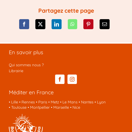
Partagez cette page
En savoir plus
Qui sommes nous ?
Librairie
Méditer en France
•
Lille
•
Rennes
•
Paris
•
Metz
•
Le Mans
•
Nantes
•
Lyon
•
Toulouse
•
Montpellier
•
Marseille
•
Nice