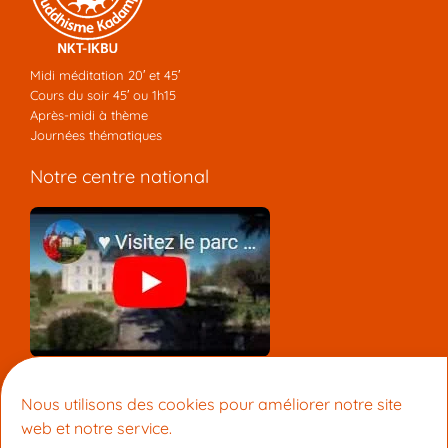
Midi méditation 20′ et 45′
Cours du soir 45′ ou 1h15
Après-midi à thème
Journées thématiques
Notre centre national
Nous contacter
Nous utilisons des cookies pour améliorer notre site
Centre Lamrim Lyon
web et notre service.