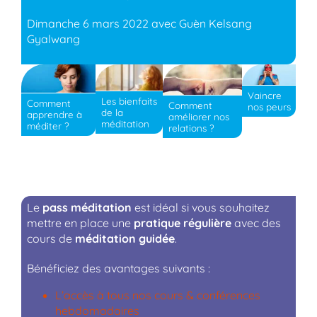
Dimanche 6 mars 2022 avec Guèn Kelsang
Gyalwang
Vaincre
Les bienfaits
Comment
Comment
nos peurs
de la
apprendre à
améliorer nos
méditation
méditer ?
relations ?
Le
pass méditation
est idéal si vous souhaitez
mettre en place une
pratique régulière
avec des
cours de
méditation guidée
.
Bénéficiez des avantages suivants :
L’accès à tous nos cours & conférences
hebdomadaires