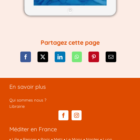
Partagez cette page
En savoir plus
Qui sommes nous ?
Librairie
Méditer en France
•
Lille
•
Rennes
•
Paris
•
Metz
•
Le Mans
•
Nantes
•
Lyon