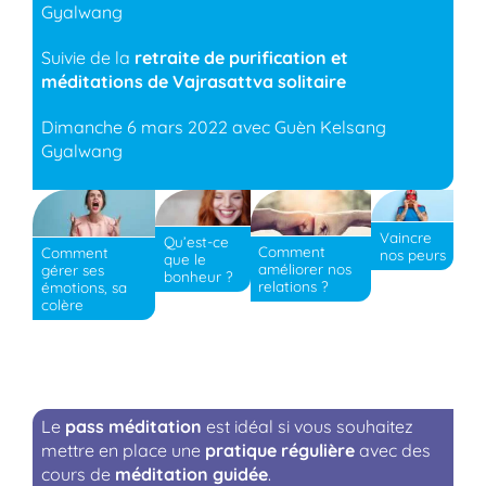
Gyalwang
Suivie de la
retraite de purification et
méditations de Vajrasattva solitaire
Dimanche 6 mars 2022 avec Guèn Kelsang
Gyalwang
Vaincre
Qu’est-ce
Comment
Comment
nos peurs
que le
améliorer nos
gérer ses
bonheur ?
relations ?
émotions, sa
colère
Le
pass méditation
est idéal si vous souhaitez
mettre en place une
pratique régulière
avec des
cours de
méditation guidée
.