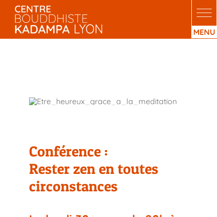
Passer
au
contenu
Conférence : Restez zen
en toutes circonstances
Conférence :
Rester zen en toutes
circonstances