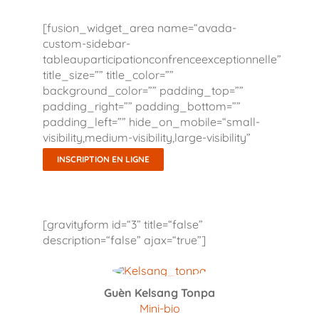
[fusion_widget_area name=“avada-
custom-sidebar-
tableauparticipationconfrenceexceptionnelle”
title_size=”” title_color=””
background_color=”” padding_top=””
padding_right=”” padding_bottom=””
padding_left=”” hide_on_mobile=“small-
visibility,medium-visibility,large-visibility”
class=”” id=”” /]
INSCRIPTION EN LIGNE
[gravityform id=“3” title=“false”
description=“false” ajax=“true”]
Guèn Kelsang Tonpa
Mini-bio