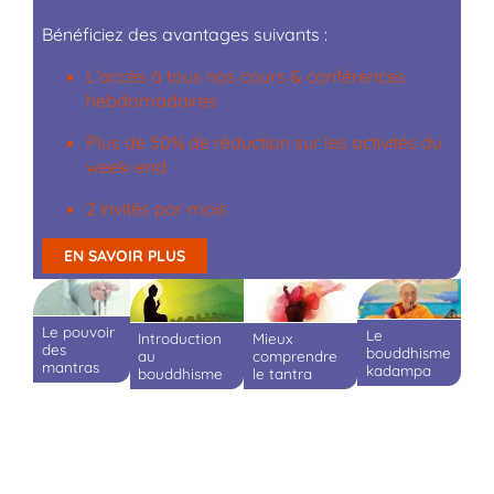
Bénéficiez des avantages suivants :
L’accès à tous nos cours & conférences
hebdomadaires
Plus de 50% de réduction sur les activités du
week-end
2 invités par mois
EN SAVOIR PLUS
Le pouvoir
Le
Mieux
Introduction
des
bouddhisme
comprendre
au
mantras
kadampa
le tantra
bouddhisme