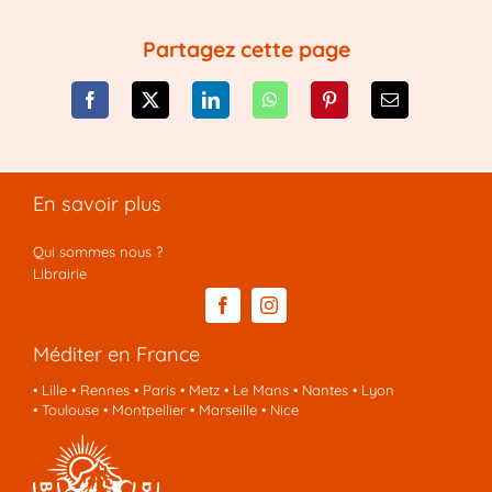
Partagez cette page
En savoir plus
Qui sommes nous ?
Librairie
Méditer en France
•
Lille
•
Rennes
•
Paris
•
Metz
•
Le Mans
•
Nantes
•
Lyon
•
Toulouse
•
Montpellier
•
Marseille
•
Nice