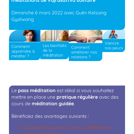
méditations de Vajrasattva solitaire
Dimanche 6 mars 2022 avec Guèn Kelsang
Gyalwang
Vaincre
Les bienfaits
Comment
Comment
nos peurs
de la
apprendre à
améliorer nos
méditation
méditer ?
relations ?
Le
pass méditation
est idéal si vous souhaitez
mettre en place une
pratique régulière
avec des
cours de
méditation guidée
.
Bénéficiez des avantages suivants :
L’accès à tous nos cours & conférences
hebdomadaires