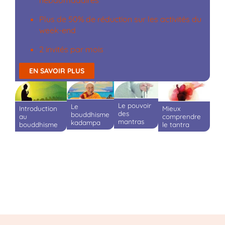
Plus de 50% de réduction sur les activités du
week-end
2 invités par mois
EN SAVOIR PLUS
Le pouvoir
Le
Mieux
Introduction
des
bouddhisme
comprendre
au
mantras
kadampa
le tantra
bouddhisme