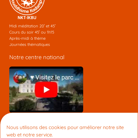
Midi méditation 20′ et 45′
Cours du soir 45′ ou 1h15
Après-midi à thème
Journées thématiques
Notre centre national
Nous contacter
Nous utilisons des cookies pour améliorer notre site
Centre Lamrim Lyon
web et notre service.