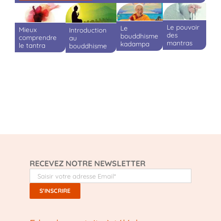
Le pouvoir
Le
Mieux
Introduction
des
bouddhisme
comprendre
au
mantras
kadampa
le tantra
bouddhisme
RECEVEZ NOTRE NEWSLETTER