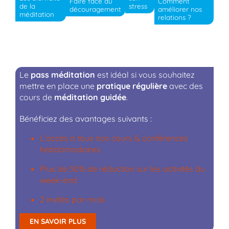
Faire face au
Comment
stress
de la
découragement
améliorer nos
méditation
relations ?
Le
pass méditation
est idéal si vous souhaitez
mettre en place une
pratique régulière
avec des
cours de
méditation guidée
.
Bénéficiez des avantages suivants :
L’accès à tous nos cours & conférences
hebdomadaires
Plus de 50% de réduction sur les activités du
week-end
2 invités par mois
EN SAVOIR PLUS