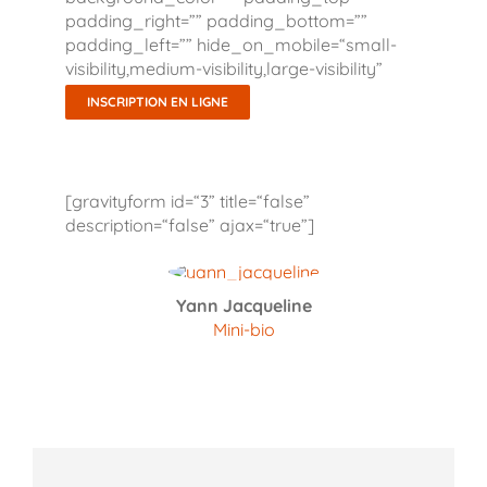
padding_right=”” padding_bottom=””
padding_left=”” hide_on_mobile=“small-
visibility,medium-visibility,large-visibility”
class=”” id=”” /]
INSCRIPTION EN LIGNE
[gravityform id=“3” title=“false”
description=“false” ajax=“true”]
Yann Jacqueline
Mini-bio