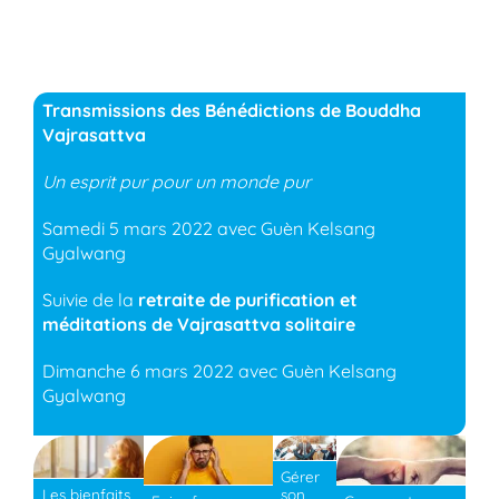
Transmissions des Bénédictions de Bouddha
Vajrasattva
Un esprit pur pour un monde pur
Samedi 5 mars 2022 avec Guèn Kelsang
Gyalwang
Suivie de la
retraite de purification et
méditations de Vajrasattva solitaire
Dimanche 6 mars 2022 avec Guèn Kelsang
Gyalwang
Gérer
son
Les bienfaits